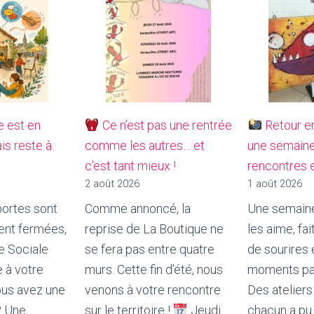
 est en
Ce n’est pas une rentrée
Retour e
s reste à
comme les autres… et
une semaine
c’est tant mieux !
rencontres e
2 août 2026
1 août 2026
ortes sont
Comme annoncé, la
Une semain
nt fermées,
reprise de La Boutique ne
les aime, fa
e Sociale
se fera pas entre quatre
de sourires
e à votre
murs. Cette fin d’été, nous
moments pa
ous avez une
venons à votre rencontre
Des ateliers
? Une
sur le territoire !
Jeudi
chacun a pu 