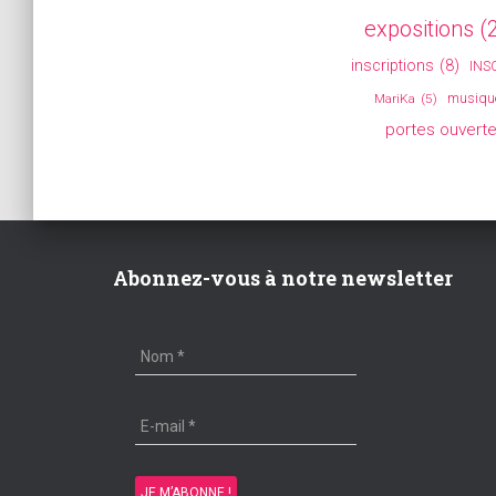
expositions
(
inscriptions
(8)
INS
musiqu
MariKa
(5)
portes ouvert
Abonnez-vous à notre newsletter