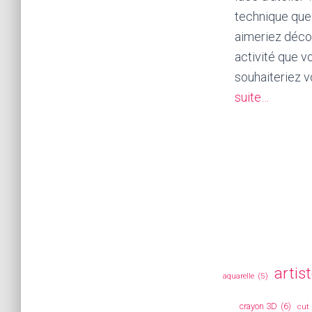
technique que
aimeriez déco
activité que v
souhaiteriez v
suite…
artis
aquarelle
(5)
crayon 3D
(6)
cut