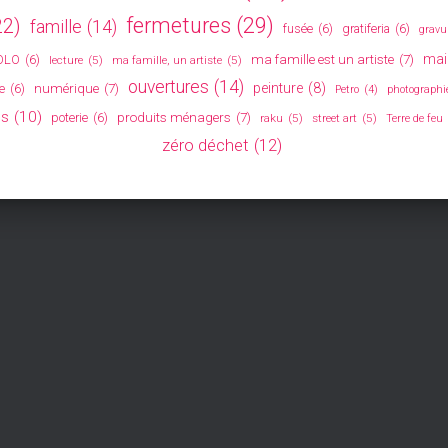
fermetures
(29)
22)
famille
(14)
fusée
(6)
gratiferia
(6)
gravu
ma famille est un artiste
(7)
mail
OLO
(6)
lecture
(5)
ma famille, un artiste
(5)
ouvertures
(14)
numérique
(7)
peinture
(8)
e
(6)
Petro
(4)
photographi
es
(10)
produits ménagers
(7)
poterie
(6)
raku
(5)
street art
(5)
Terre de feu
zéro déchet
(12)