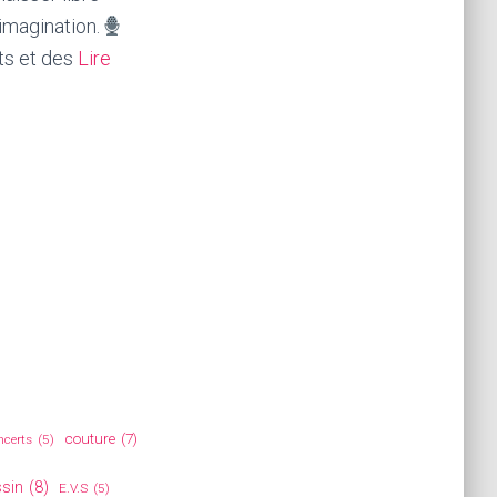
imagination.
s et des
Lire
couture
(7)
ncerts
(5)
sin
(8)
E.V.S
(5)