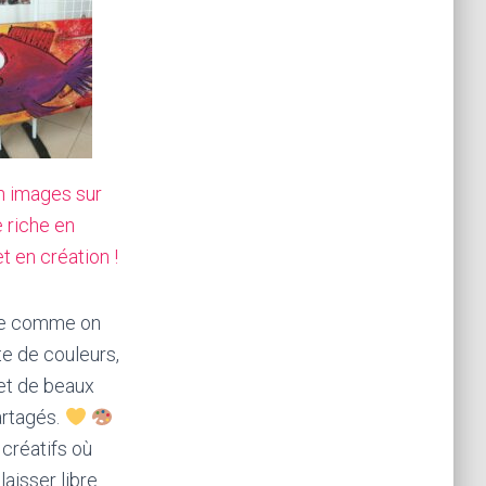
n images sur
 riche en
t en création !
e comme on
ite de couleurs,
 et de beaux
rtagés.
 créatifs où
laisser libre