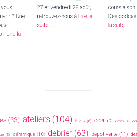
 vous
27 et vendredi 28 août,
cours à son 
uvrir ? Une
retrouvez-nous à
Lire la
Des podcast
ous
suite…
la suite…
oir
Lire la
ateliers
(104)
tes
(33)
CCPL
(9)
bijoux
(6)
co
clown
(4)
debrief
(63)
depot-vente
(11)
céramique
(10)
des
 up
(5)