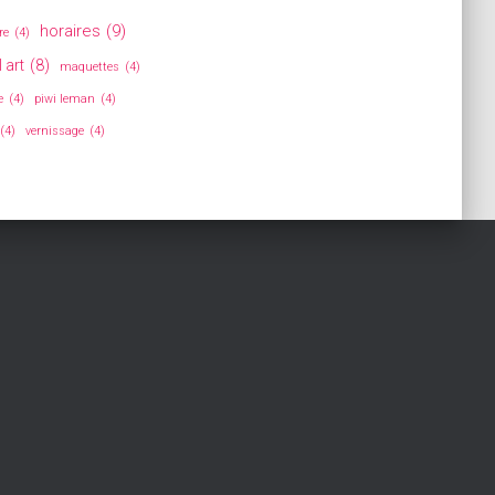
horaires
(9)
re
(4)
 art
(8)
maquettes
(4)
e
(4)
piwi leman
(4)
(4)
vernissage
(4)