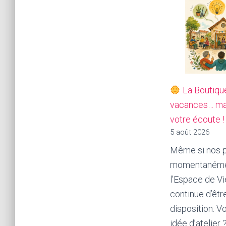
La Boutique
vacances… mai
votre écoute !
5 août 2026
Même si nos p
momentanéme
l’Espace de Vi
continue d’êtr
disposition. V
idée d’atelier 