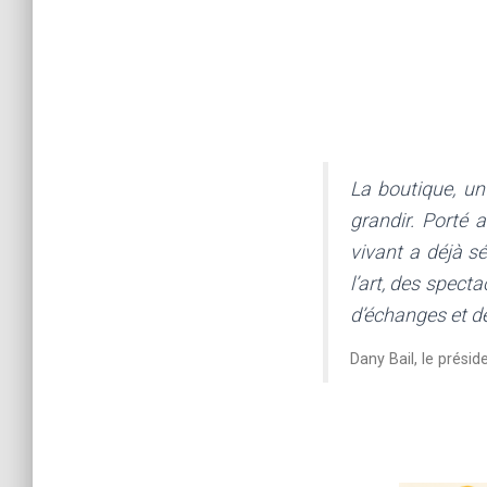
La boutique, un 
grandir. Porté 
vivant a déjà s
l’art, des spect
d’échanges et de
Dany Bail, le présid