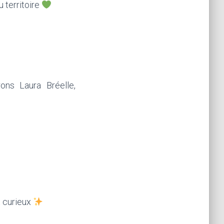
u territoire
ons Laura Bréelle,
t curieux