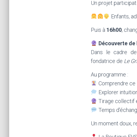
Un projet participat
Enfants, ad
Puis à
16h00
, cha
Découverte de 
Dans le cadre de 
fondatrice de
Le Gr
Au programme :
Comprendre ce qu
Explorer intuiti
Tirage collectif
Temps d’échange
Un moment doux, res
La Boutique EV