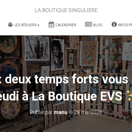
LA BOUTIQUE SINGULIERE
LES ATELIERS
CALENDRIER
BLOG
INFOS P
deux temps forts vous 
eudi à La Boutique EVS
Publié par
manu
le
28 mai 2026