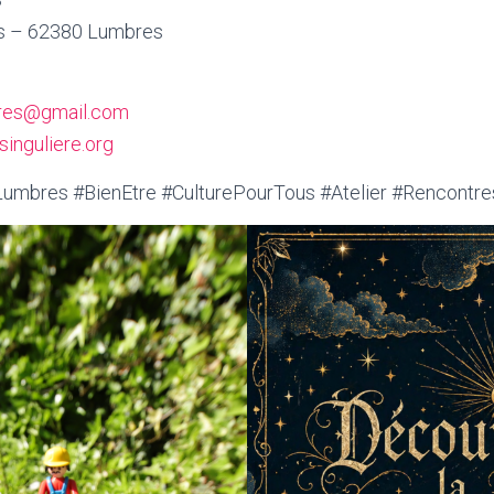
ès – 62380 Lumbres
bres@gmail.com
inguliere.org
umbres #BienEtre #CulturePourTous #Atelier #Rencontre