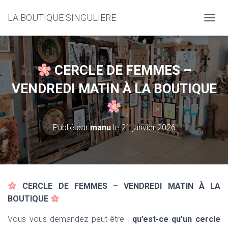
LA BOUTIQUE SINGULIERE
D
É
P
L
I
CERCLE DE FEMMES –
E
R
VENDREDI MATIN À LA BOUTIQUE
L
A
N
A
Publié par
manu
le
21 janvier 2026
V
I
G
A
T
I
CERCLE DE FEMMES – VENDREDI MATIN À LA
O
BOUTIQUE
N
Vous vous demandez peut-être :
qu’est-ce qu’un cercle