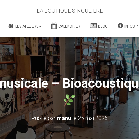
LA BOUTIQUE SINGULIERE
LES ATELIERS
CALENDRIER
BLOG
INFOS P
musicale – Bioacoustiqu
Publié par
manu
le
25 mai 2026