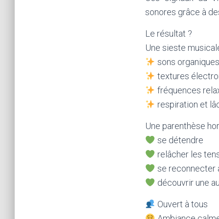
sonores grâce à de
Le résultat ?
Une sieste musical
sons organique
textures électro
fréquences rela
respiration et lâ
Une parenthèse hor
se détendre
relâcher les ten
se reconnecter a
découvrir une au
Ouvert à tous
Ambiance calme 