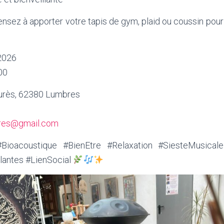
ez à apporter votre tapis de gym, plaid ou coussin pour 
2026
00
urès, 62380 Lumbres
bres@gmail.com
ioacoustique #BienEtre #Relaxation #SiesteMusicale
antes #LienSocial