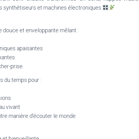
s synthétiseurs et machines électroniques
e douce et enveloppante mêlant :
s
niques apaisantes
xantes
cher-prise
s du temps pour :
sions
u vivant
tre manière d’écouter le monde
et bienveillante