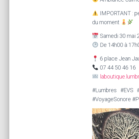
IMPORTANT : pens
du moment
Samedi 30 mai 
De 14h00 à 17h
6 place Jean Ja
07 44 50 46 16
laboutique.lum
#Lumbres #EVS #B
#VoyageSonore #Pl