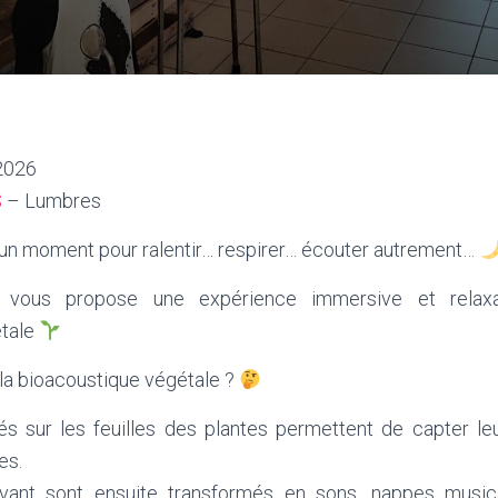
2026
S
– Lumbres
s un moment pour ralentir… respirer… écouter autrement…
 vous propose une expérience immersive et relaxa
étale
 la bioacoustique végétale ?
s sur les feuilles des plantes permettent de capter leu
es.
vant sont ensuite transformés en sons, nappes musi