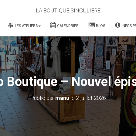
LA BOUTIQUE SINGULIERE
LES ATELIERS
CALENDRIER
BLOG
INFOS P
 Boutique – Nouvel épi
Publié par
manu
le
2 juillet 2026