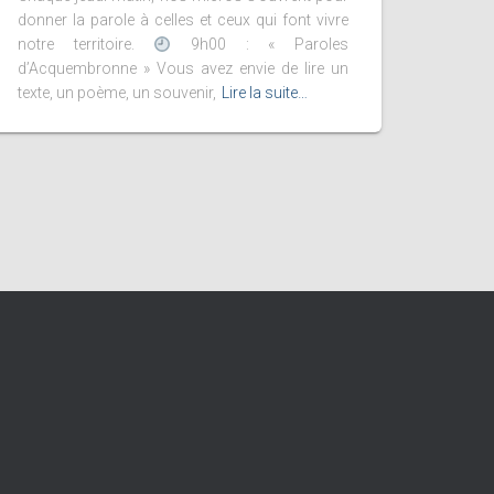
donner la parole à celles et ceux qui font vivre
notre territoire.
9h00 : « Paroles
d’Acquembronne » Vous avez envie de lire un
texte, un poème, un souvenir,
Lire la suite…