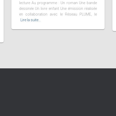
lecture Au programme : Un roman Une bande
dessinée Un livre enfant Une émission réalisée
en collaboration avec le Réseau PLUME, le
Lire la suite…