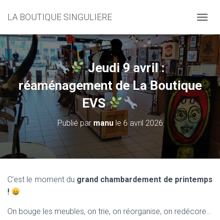
LA BOUTIQUE SINGULIERE
D
É
P
L
I
Jeudi 9 avril :
E
R
réaménagement de La Boutique
L
EVS
A
N
A
Publié par
manu
le
6 avril 2026
V
I
G
A
T
I
C’est le moment du
grand chambardement de printemps
O
!
N
On bouge les meubles, on trie, on réorganise, on redécore…