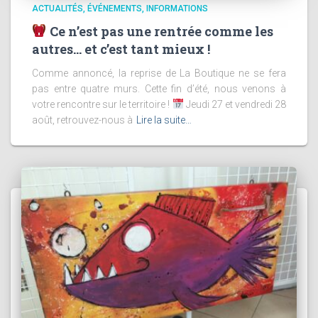
ACTUALITÉS
ÉVÉNEMENTS
INFORMATIONS
Ce n’est pas une rentrée comme les
autres… et c’est tant mieux !
Comme annoncé, la reprise de La Boutique ne se fera
pas entre quatre murs. Cette fin d’été, nous venons à
votre rencontre sur le territoire !
Jeudi 27 et vendredi 28
août, retrouvez-nous à
Lire la suite…