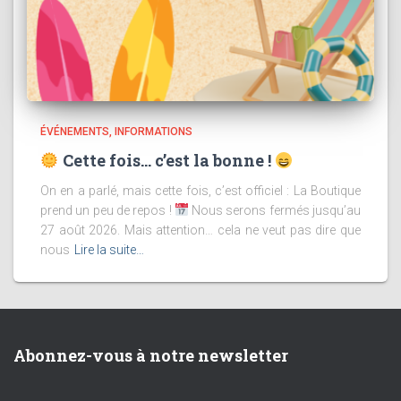
ÉVÉNEMENTS
INFORMATIONS
Cette fois… c’est la bonne !
On en a parlé, mais cette fois, c’est officiel : La Boutique
prend un peu de repos !
Nous serons fermés jusqu’au
27 août 2026. Mais attention… cela ne veut pas dire que
nous
Lire la suite…
Abonnez-vous à notre newsletter