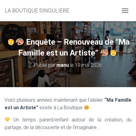
LA BOUTIQUE SINGULIERE
D
É
P
L
I
Enquête – Renouveau de “Ma
E
R
Famille est un Artiste”
L
A
Publié par
manu
le
19 mai 2026
N
A
V
I
G
A
Voici plusieurs années maintenant que l’atelier
“Ma Famille
T
est un Artiste”
existe à La Boutique
I
O
Un temps parent/enfant autour de la création, du
N
partage, de la découverte et de l’imaginaire…