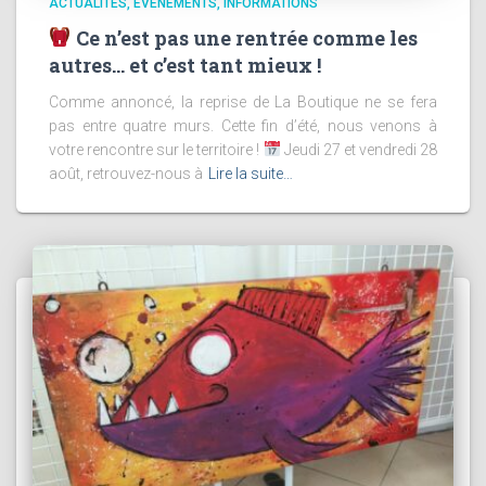
ACTUALITÉS
ÉVÉNEMENTS
INFORMATIONS
Ce n’est pas une rentrée comme les
autres… et c’est tant mieux !
Comme annoncé, la reprise de La Boutique ne se fera
pas entre quatre murs. Cette fin d’été, nous venons à
votre rencontre sur le territoire !
Jeudi 27 et vendredi 28
août, retrouvez-nous à
Lire la suite…