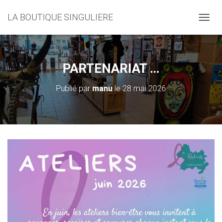
LA BOUTIQUE SINGULIERE
D
É
P
L
I
PARTENARIAT …
E
R
Publié par
manu
le
28 mai 2026
L
A
N
A
V
I
G
A
T
I
O
N