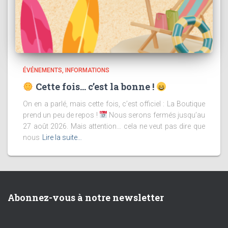
ÉVÉNEMENTS
INFORMATIONS
Cette fois… c’est la bonne !
On en a parlé, mais cette fois, c’est officiel : La Boutique
prend un peu de repos !
Nous serons fermés jusqu’au
27 août 2026. Mais attention… cela ne veut pas dire que
nous
Lire la suite…
Abonnez-vous à notre newsletter