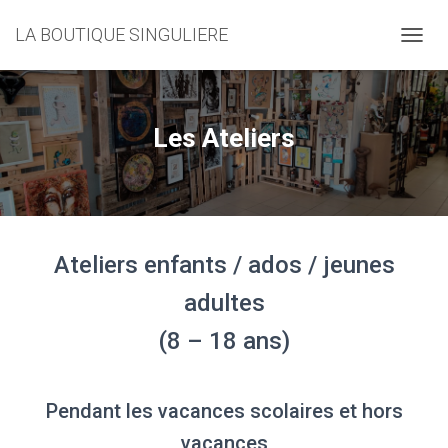
LA BOUTIQUE SINGULIERE
D
É
P
L
I
Les Ateliers
E
R
L
A
N
A
Ateliers enfants / ados / jeunes
V
I
adultes
G
A
(8 – 18 ans)
T
I
O
N
Pendant les vacances scolaires et hors
vacances