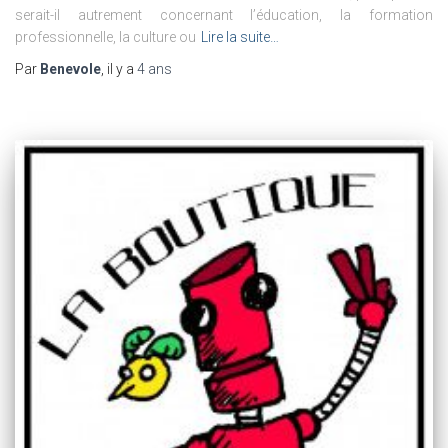
serait-il autrement concernant l’éducation, la formation
professionnelle, la culture ou
Lire la suite…
Par
Benevole
, il y a
4 ans