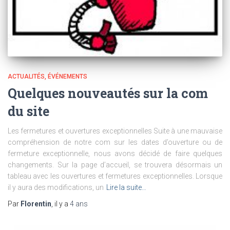
ACTUALITÉS
ÉVÉNEMENTS
Quelques nouveautés sur la com
du site
Les fermetures et ouvertures exceptionnelles Suite à une mauvaise
compréhension de notre com sur les dates d’ouverture ou de
fermeture exceptionnelle, nous avons décidé de faire quelques
changements. Sur la page d’accueil, se trouvera désormais un
tableau avec les ouvertures et fermetures exceptionnelles. Lorsque
il y aura des modifications, un
Lire la suite…
Par
Florentin
, il y a
4 ans