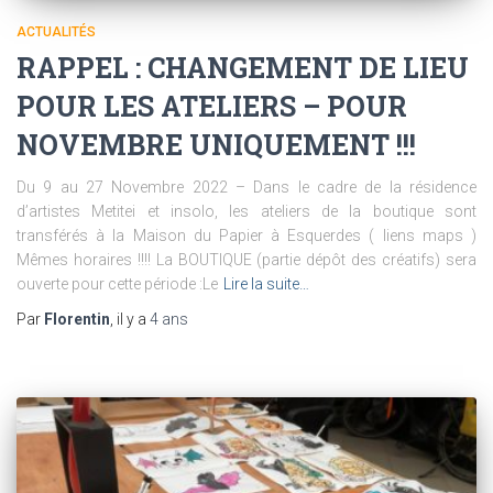
ACTUALITÉS
RAPPEL : CHANGEMENT DE LIEU
POUR LES ATELIERS – POUR
NOVEMBRE UNIQUEMENT !!!
Du 9 au 27 Novembre 2022 – Dans le cadre de la résidence
d’artistes Metitei et insolo, les ateliers de la boutique sont
transférés à la Maison du Papier à Esquerdes ( liens maps )
Mêmes horaires !!!! La BOUTIQUE (partie dépôt des créatifs) sera
ouverte pour cette période :Le
Lire la suite…
Par
Florentin
, il y a
4 ans