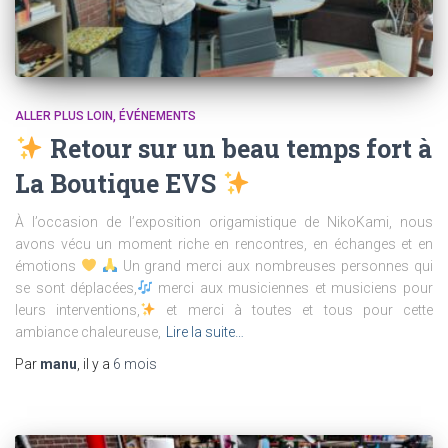
ALLER PLUS LOIN
ÉVÉNEMENTS
Retour sur un beau temps fort à
La Boutique EVS
À l’occasion de l’exposition origamistique de NikoKami, nous
avons vécu un moment riche en rencontres, en échanges et en
émotions
Un grand merci aux nombreuses personnes qui
se sont déplacées,
merci aux musiciennes et musiciens pour
leurs interventions,
et merci à toutes et tous pour cette
ambiance chaleureuse,
Lire la suite…
Par
manu
, il y a
6 mois