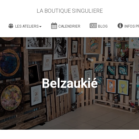
LA BOUTIQUE SINGULIERE
LES ATELIERS
CALENDRIER
BLOG
INFOS P
Belzaukié