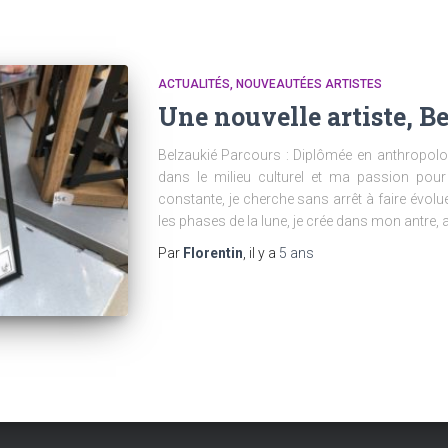
ACTUALITÉS
NOUVEAUTÉES ARTISTES
Une nouvelle artiste, B
Belzaukié Parcours : Diplômée en anthropolog
dans le milieu culturel et ma passion pour l
constante, je cherche sans arrêt à faire évolu
les phases de la lune, je crée dans mon antre, 
Par
Florentin
, il y a
5 ans