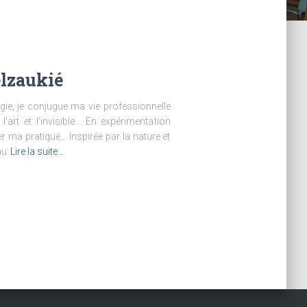
elzaukié
ie, je conjugue ma vie professionnelle
’art et l’invisible… En expérimentation
er ma pratique… Inspirée par la nature et
au
Lire la suite…