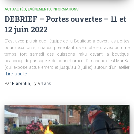
ACTUALITÉS
ÉVÉNEMENTS
INFORMATIONS
DEBRIEF – Portes ouvertes – 11 et
12 juin 2022
C’est avec plaisir que l’équipe de la Boutique a ouvert les portes
pour deux jours, chacun présentant divers ateliers avec comme
temps fort samedi des cuissons raku devant la boutique,
beaucoup de passage et de bonne humeur Dimanche c’est MariKa
(qui expose actuellement et jusqu’au 3 juillet) autour d’un atelier
Lire la suite…
Par
Florentin
, il y a
4 ans