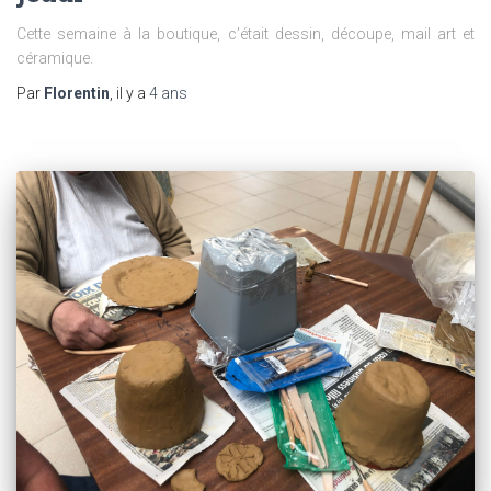
Cette semaine à la boutique, c’était dessin, découpe, mail art et
céramique.
Par
Florentin
, il y a
4 ans