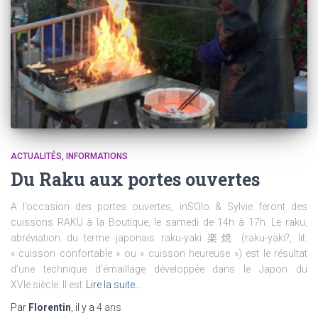
ACTUALITÉS
INFORMATIONS
Du Raku aux portes ouvertes
A l’occasion des portes ouvertes, inSOlo & Sylvie feront des
cuissons RAKU à la Boutique, le samedi de 14h à 17h. Le raku,
abréviation du terme japonais raku-yaki 楽焼 (raku-yaki?, lit.
« cuisson confortable » ou « cuisson heureuse ») est le résultat
d’une technique d’émaillage développée dans le Japon du
XVIe siècle. Il est
Lire la suite…
Par
Florentin
, il y a
4 ans