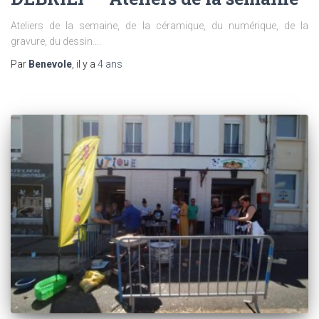
Ateliers de la semaine, de la céramique, du numérique, de la
gravure, du dessin….
Par
Benevole
, il y a
4 ans