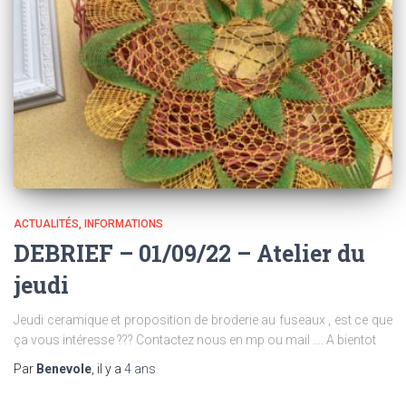
ACTUALITÉS
INFORMATIONS
DEBRIEF – 01/09/22 – Atelier du
jeudi
Jeudi ceramique et proposition de broderie au fuseaux , est ce que
ça vous intéresse ??? Contactez nous en mp ou mail …. A bientot
Par
Benevole
, il y a
4 ans