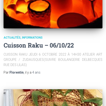
ACTUALITÉS
INFORMATIONS
Cuisson Raku – 06/10/22
CUISSON RAKU JEUDI 6 OCTOBRE 2022 À 14H30 ATELIER ART
GROUPE / ZUDAUSQUES(SUIVRE BOULANGERIE DELBECQUES
RUE DES LILAS)
Par
Florentin
, il y a
4 ans