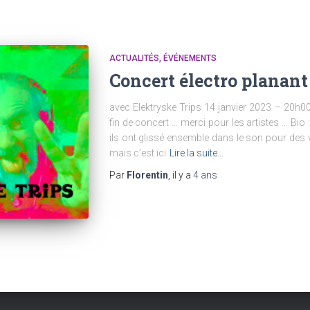
ACTUALITÉS
ÉVÉNEMENTS
Concert électro planant
avec Elektryske Trips 14 janvier 2023 – 20h0
fin de concert … merci pour les artistes … Bio 
ils ont glissé ensemble dans le son pour de
mais c’est ici
Lire la suite…
Par
Florentin
, il y a
4 ans