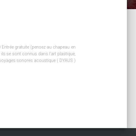
0 Entrée gratuite (pensez au chapeau en
: ils se sont connus dans l’art plastique,
s voyages sonores acoustique ( DYAUS )