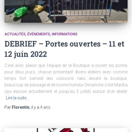
ACTUALITÉS
ÉVÉNEMENTS
INFORMATIONS
DEBRIEF – Portes ouvertes – 11 et
12 juin 2022
C’est avec plaisir que l’équipe de la Boutique a ouvert les portes
pour deux jours, chacun présentant divers ateliers avec comme
temps fort samedi des cuissons raku devant la boutique,
beaucoup de passage et de bonne humeur Dimanche c’est MariKa
(qui expose actuellement et jusqu’au 3 juillet) autour d’un atelier
Lire la suite…
Par
Florentin
, il y a
4 ans