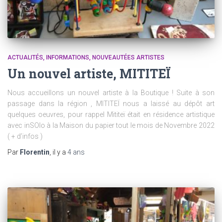
ACTUALITÉS
INFORMATIONS
NOUVEAUTÉES ARTISTES
Un nouvel artiste, MITITEÏ
Nous accueillons un nouvel artiste à la Boutique ! Suite à son
passage dans la région , MITITEÏ nous a laissé au dépôt art
quelques oeuvres, pour rappel Mititeï était en résidence artistique
avec inSOlo à la Maison du papier tout le mois de Novembre 2022
( + d’infos )
Par
Florentin
, il y a
4 ans