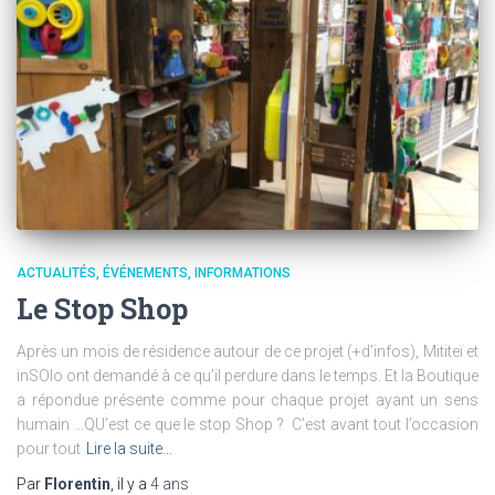
ACTUALITÉS
ÉVÉNEMENTS
INFORMATIONS
Le Stop Shop
Après un mois de résidence autour de ce projet (+d’infos), Mititeï et
inSOlo ont demandé à ce qu’il perdure dans le temps. Et la Boutique
a répondue présente comme pour chaque projet ayant un sens
humain …QU’est ce que le stop Shop ? ‌ C’est avant tout l’occasion
pour tout
Lire la suite…
Par
Florentin
, il y a
4 ans