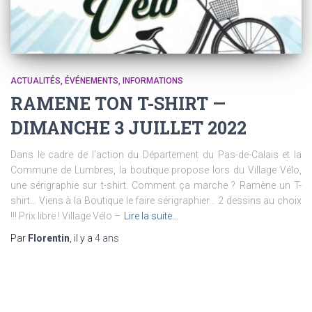
ACTUALITÉS
ÉVÉNEMENTS
INFORMATIONS
RAMENE TON T-SHIRT —
DIMANCHE 3 JUILLET 2022
Dans le cadre de l’action du Département du Pas-de-Calais et la
Commune de Lumbres, la boutique propose lors du Village Vélo,
une sérigraphie sur t-shirt. Comment ça marche ? Ramène un T-
shirt… Viens à la Boutique le faire sérigraphier… 2 dessins au choix
!!! Prix libre ! Village Vélo –
Lire la suite…
Par
Florentin
, il y a
4 ans