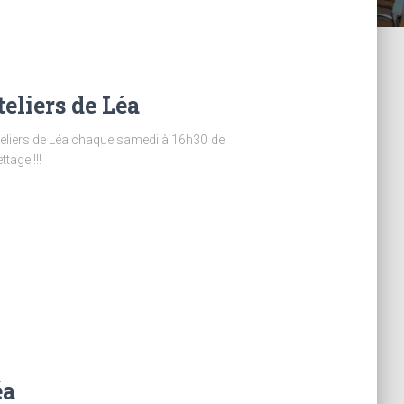
eliers de Léa
 ateliers de Léa chaque samedi à 16h30 de
tage !!!
éa