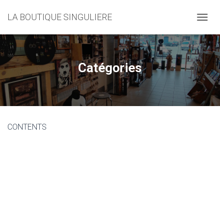
LA BOUTIQUE SINGULIERE
D
É
P
L
I
Catégories
E
R
L
A
N
A
CONTENTS
V
I
G
A
T
I
O
N