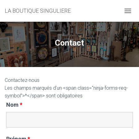
LA BOUTIQUE SINGULIERE
D
É
P
L
I
Contact
E
R
L
A
N
A
Contactez-nous
V
I
Les champs marqués d’un <span class="ninja-forms-req-
G
symbol">*</span> sont obligatoires
A
Nom
*
T
I
O
N
Prénom
*