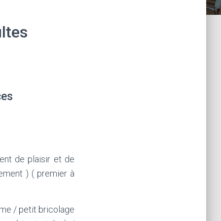
ltes
ces
nt de plaisir et de
ement ) ( premier à
me / petit bricolage