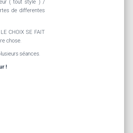
ur ( tout style ) /
rtes de differentes
N LE CHOIX SE FAIT
tre chose.
plusieurs séances.
r !