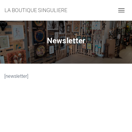
LA BOUTIQUE SINGULIERE
D
É
P
L
I
Newsletter
E
R
L
A
N
A
[newsletter]
V
I
G
A
T
I
O
N