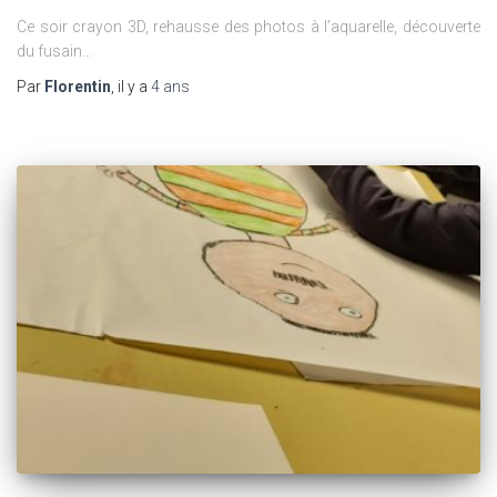
Ce soir crayon 3D, rehausse des photos à l’aquarelle, découverte
du fusain…
Par
Florentin
, il y a
4 ans