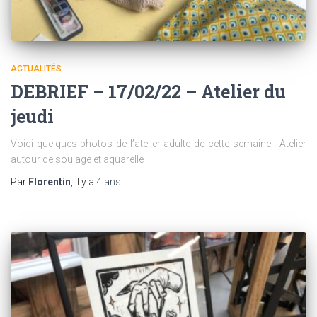
ACTUALITÉS
DEBRIEF – 17/02/22 – Atelier du
jeudi
Voici quelques photos de l’atelier adulte de cette semaine ! Atelier
autour de soulage et aquarelle
Par
Florentin
, il y a
4 ans