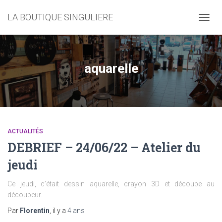
LA BOUTIQUE SINGULIERE
DÉPLI
LA
NAVIG
aquarelle
ACTUALITÉS
DEBRIEF – 24/06/22 – Atelier du
jeudi
Ce jeudi, c’était dessin aquarelle, crayon 3D et découpe au
découpeur.
Par
Florentin
, il y a
4 ans