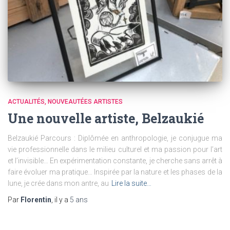
ACTUALITÉS
NOUVEAUTÉES ARTISTES
Une nouvelle artiste, Belzaukié
Belzaukié Parcours : Diplômée en anthropologie, je conjugue ma
vie professionnelle dans le milieu culturel et ma passion pour l’art
et l’invisible… En expérimentation constante, je cherche sans arrêt à
faire évoluer ma pratique… Inspirée par la nature et les phases de la
lune, je crée dans mon antre, au
Lire la suite…
Par
Florentin
, il y a
5 ans