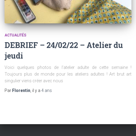
ACTUALITÉS
DEBRIEF – 24/02/22 – Atelier du
jeudi
Voici quelques photos de l’atelier adulte de cette semaine !
Toujours plus de monde pour les ateliers adultes ! Art brut art
singulier viens créer avec nous
Par
Florentin
, il y a
4 ans