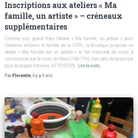
Inscriptions aux ateliers « Ma
famille, un artiste » – créneaux
supplémentaires
Comme son grand frère l’atelier « Ma famille, un artiste » avec
l’antenne enfance et famille de la CCPL, la Boutique propose un
atelier « Ma famille est un artiste » le 1er mercredi du mois à
commencer par le mois de Mars (10h-11h). Ceci afin de proposer
plus de plages horaires. ATTENTION :
Lire la suite…
Par
Florentin
, il y a
4 ans