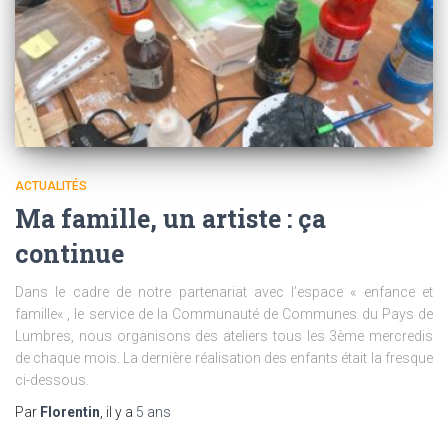
ACTUALITÉS
Ma famille, un artiste : ça
continue
Dans le cadre de notre partenariat avec l’espace « enfance et
famille« , le service de la Communauté de Communes du Pays de
Lumbres, nous organisons des ateliers tous les 3ème mercredis
de chaque mois. La dernière réalisation des enfants était la fresque
ci-dessous.
Par
Florentin
, il y a
5 ans