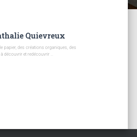
athalie Quievreux
l le papier, des créations organiques, des
 à découvrir et redécouvrir …