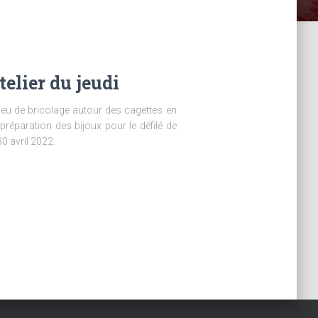
elier du jeudi
n peu de bricolage autour des cagettes en
préparation des bijoux pour le défilé de
0 avril 2022.