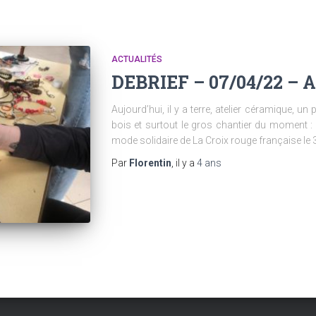
ACTUALITÉS
DEBRIEF – 07/04/22 – At
Aujourd’hui, il y a terre, atelier céramique, u
bois et surtout le gros chantier du moment : 
mode solidaire de La Croix rouge française le 3
Par
Florentin
, il y a
4 ans