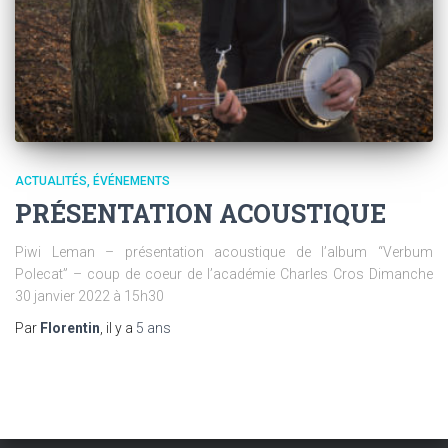
ACTUALITÉS
ÉVÉNEMENTS
PRÉSENTATION ACOUSTIQUE
Piwi Leman – présentation acoustique de l’album “Verbum
Polecat” – coup de coeur de l’académie Charles Cros Dimanche
30 janvier 2022 à 15h30
Par
Florentin
, il y a
5 ans