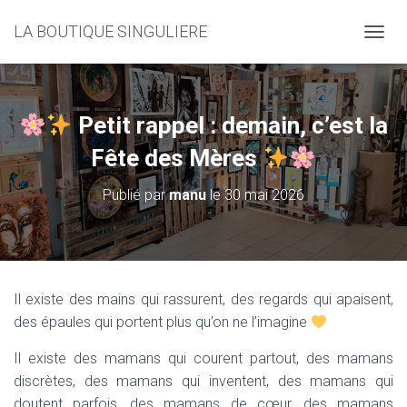
LA BOUTIQUE SINGULIERE
D
É
P
L
I
Petit rappel : demain, c’est la
E
R
Fête des Mères
L
A
Publié par
manu
le
30 mai 2026
N
A
V
I
G
A
Il existe des mains qui rassurent, des regards qui apaisent,
T
des épaules qui portent plus qu’on ne l’imagine
I
O
Il existe des mamans qui courent partout, des mamans
N
discrètes, des mamans qui inventent, des mamans qui
doutent parfois, des mamans de cœur, des mamans