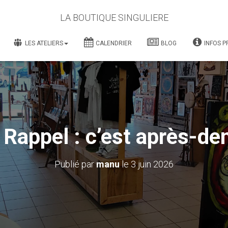
LA BOUTIQUE SINGULIERE
LES ATELIERS
CALENDRIER
BLOG
INFOS P
Rappel : c’est après-de
Publié par
manu
le
3 juin 2026