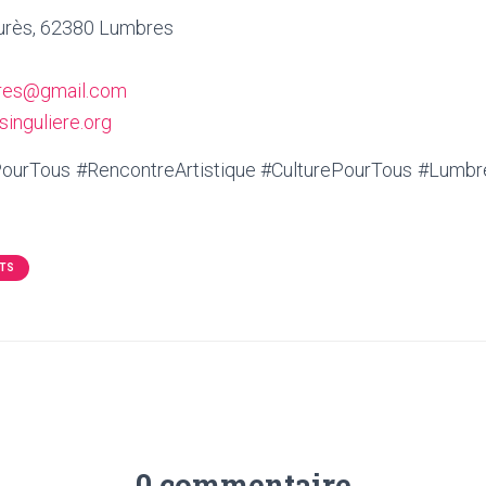
urès, 62380 Lumbres
bres@gmail.com
inguliere.org
ourTous #RencontreArtistique #CulturePourTous #Lumb
TS
0 commentaire