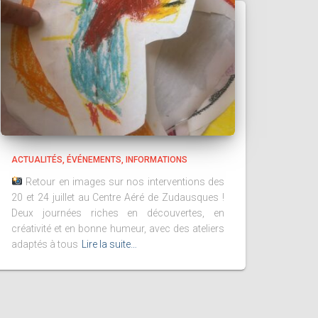
ACTUALITÉS
ÉVÉNEMENTS
INFORMATIONS
Retour en images sur nos interventions des
20 et 24 juillet au Centre Aéré de Zudausques !
Deux journées riches en découvertes, en
créativité et en bonne humeur, avec des ateliers
adaptés à tous
Lire la suite…