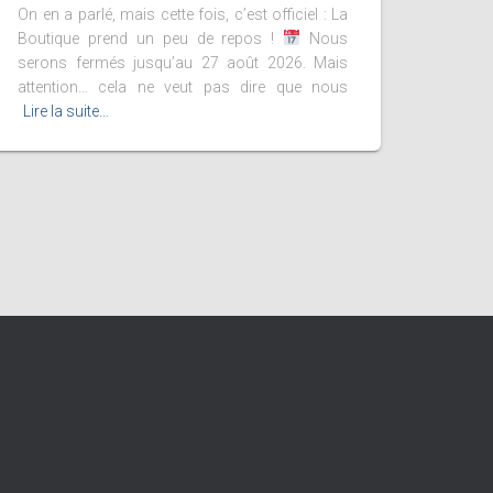
On en a parlé, mais cette fois, c’est officiel : La
Boutique prend un peu de repos !
Nous
serons fermés jusqu’au 27 août 2026. Mais
attention… cela ne veut pas dire que nous
Lire la suite…