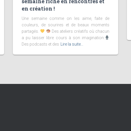
semaine riche en rencontres et
en création !
Une semaine comme on les aime, faite de
couleurs, de sourires et de beaux moments
partagés.
Des ateliers créatifs où chacun
a pu laisser libre cours à son imagination.
Des podcasts et des
Lire la suite…