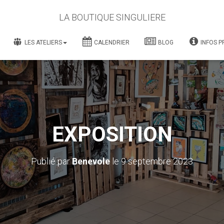
LA BOUTIQUE SINGULIERE
LES ATELIERS
CALENDRIER
BLOG
INFOS P
EXPOSITION
Publié par
Benevole
le
9 septembre 2023