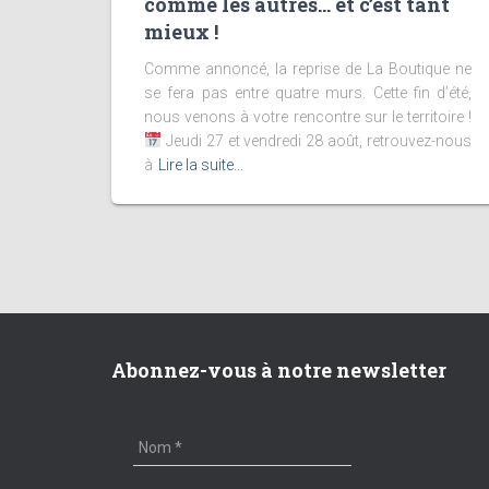
comme les autres… et c’est tant
mieux !
Comme annoncé, la reprise de La Boutique ne
se fera pas entre quatre murs. Cette fin d’été,
nous venons à votre rencontre sur le territoire !
Jeudi 27 et vendredi 28 août, retrouvez-nous
à
Lire la suite…
Abonnez-vous à notre newsletter