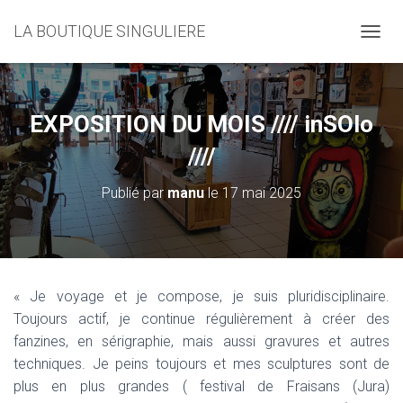
LA BOUTIQUE SINGULIERE
D
É
P
L
I
EXPOSITION DU MOIS //// inSOlo
E
R
////
L
A
Publié par
manu
le
17 mai 2025
N
A
V
I
G
A
« Je voyage et je compose, je suis pluridisciplinaire.
T
Toujours actif, je continue régulièrement à créer des
I
O
fanzines, en sérigraphie, mais aussi gravures et autres
N
techniques. Je peins toujours et mes sculptures sont de
plus en plus grandes ( festival de Fraisans (Jura)