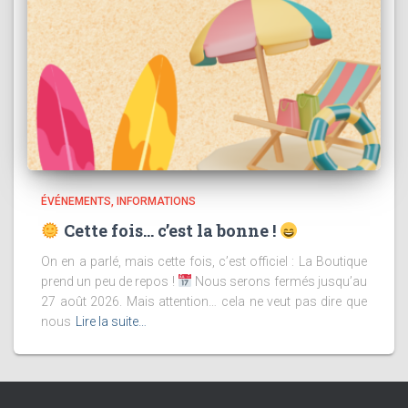
ÉVÉNEMENTS
INFORMATIONS
Cette fois… c’est la bonne !
On en a parlé, mais cette fois, c’est officiel : La Boutique
prend un peu de repos !
Nous serons fermés jusqu’au
27 août 2026. Mais attention… cela ne veut pas dire que
nous
Lire la suite…