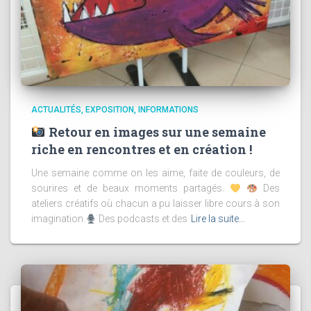
ACTUALITÉS
EXPOSITION
INFORMATIONS
Retour en images sur une semaine
riche en rencontres et en création !
Une semaine comme on les aime, faite de couleurs, de
sourires et de beaux moments partagés.
Des
ateliers créatifs où chacun a pu laisser libre cours à son
imagination.
Des podcasts et des
Lire la suite…