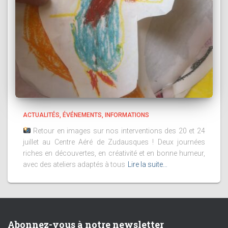
ACTUALITÉS
ÉVÉNEMENTS
INFORMATIONS
Retour en images sur nos interventions des 20 et 24
juillet au Centre Aéré de Zudausques ! Deux journées
riches en découvertes, en créativité et en bonne humeur,
avec des ateliers adaptés à tous
Lire la suite…
Abonnez-vous à notre newsletter