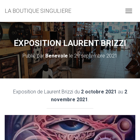
LA BOUTIQUE SINGULIERE
D
É
P
L
I
EXPOSITION LAURENT BRIZZI
E
R
Publié par
Benevole
le
29 septembre 2021
L
A
N
A
V
I
Exposition de Laurent Brizzi du
2 octobre 2021
au
2
G
novembre 2021
.
A
T
I
O
N