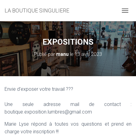
LA BOUTIQUE SINGULIERE
D
É
P
L
I
EXPOSITIONS
E
R
Publié par
manu
le
13 avril 2023
L
A
N
A
V
I
Envie d’exposer votre travail ???
G
A
T
Une seule adresse mail de contact :
I
boutique.exposition.lumbres@gmail.com
O
N
Marie Lyse répond à toutes vos questions et prend en
charge votre inscription !!!