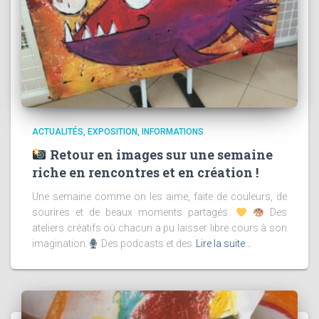
ACTUALITÉS
EXPOSITION
INFORMATIONS
Retour en images sur une semaine
riche en rencontres et en création !
Une semaine comme on les aime, faite de couleurs, de
sourires et de beaux moments partagés.
Des
ateliers créatifs où chacun a pu laisser libre cours à son
imagination.
Des podcasts et des
Lire la suite…