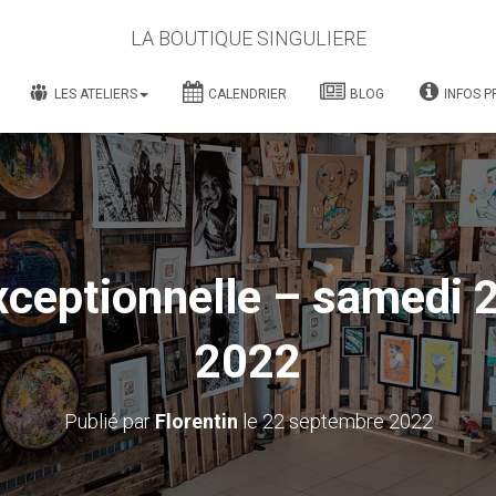
LA BOUTIQUE SINGULIERE
LES ATELIERS
CALENDRIER
BLOG
INFOS P
xceptionnelle – samedi 
2022
Publié par
Florentin
le
22 septembre 2022