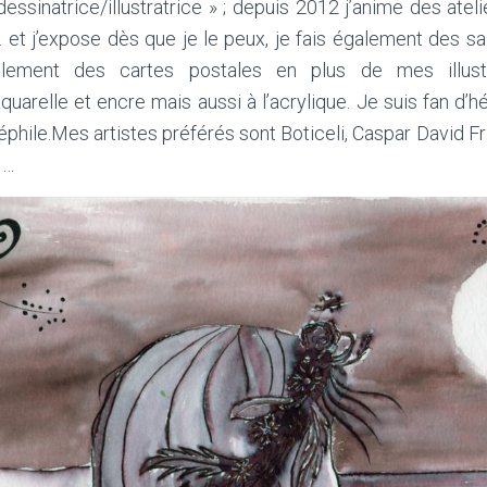
ssinatrice/illustratrice » ; depuis 2012 j’anime des atel
… et j’expose dès que je le peux, je fais également des 
lement des cartes postales en plus de mes illustr
quarelle et encre mais aussi à l’acrylique. Je suis fan d’h
éphile.Mes artistes préférés sont Boticeli, Caspar David F
 …