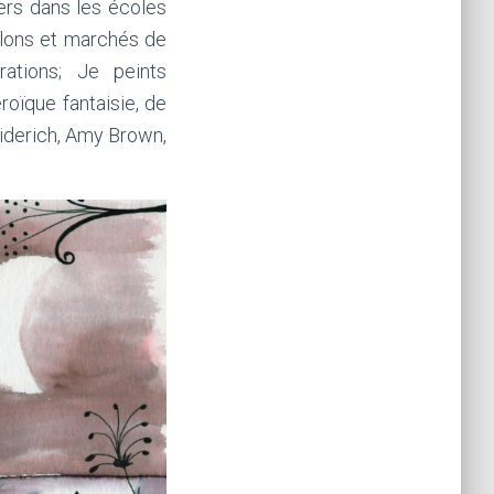
iers dans les écoles
salons et marchés de
ations; Je peints
éroïque fantaisie, de
riderich, Amy Brown,