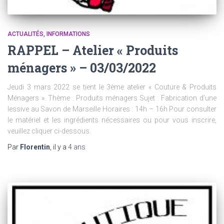
ACTUALITÉS
INFORMATIONS
RAPPEL – Atelier « Produits
ménagers » – 03/03/2022
Jeudi 3 mars 2022 se tient le 3ème atelier « Couture & Produits
Ménagers ». Thème : Produits ménagers Sujet : Fabrication d’une
lessive au Savon de Marseille Horaires : 14h – 16h Pour consulter
le matériel et les ingrédients nécessaires ou pour vous inscrire,
veuillez cliquer ci-dessous.
Par
Florentin
, il y a
4 ans