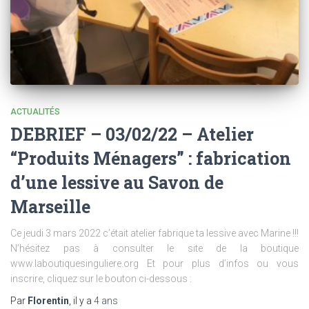
ACTUALITÉS
DEBRIEF – 03/02/22 – Atelier
“Produits Ménagers” : fabrication
d’une lessive au Savon de
Marseille
Ce jeudi 3 mars 2022 c’était atelier fabrique ta lessive avec Marine !!!
N’hésitez pas à consulter le site de la boutique
www.laboutiquesinguliere.org Et pour plus d’infos ou vous
inscrire, cliquez sur le bouton ci-dessous :
Par
Florentin
, il y a
4 ans