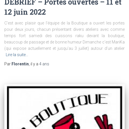
DEBRIEF – Portes ouvertes – 11 et
12 juin 2022
C’est avec plaisir que l’équipe de la Boutique a ouvert les portes
pour deux jours, chacun présentant divers ateliers avec comme
temps fort samedi des cuissons raku devant la boutique,
beaucoup de passage et de bonne humeur Dimanche c’est MariKa
(qui expose actuellement et jusqu’au 3 juillet) autour d’un atelier
Lire la suite…
Par
Florentin
, il y a
4 ans