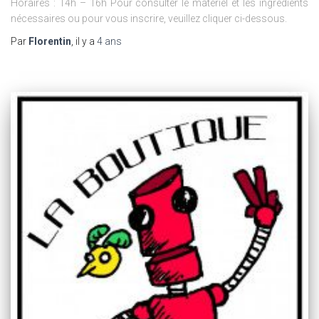
Horaires : 14h – 16h Pour consulter le matériel et les ingrédients
nécessaires ou pour vous inscrire, veuillez cliquer ci-dessous.
Par
Florentin
, il y a
4 ans