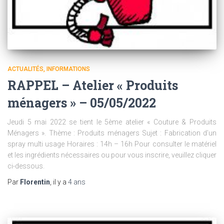
ACTUALITÉS
INFORMATIONS
RAPPEL – Atelier « Produits
ménagers » – 05/05/2022
Jeudi 5 mai 2022 se tient le 5ème atelier « Couture & Produits
Ménagers ». Thème : Produits ménagers Sujet : Fabrication d’un
spray multi usage Horaires : 14h – 16h Pour consulter le matériel
et les ingrédients nécessaires ou pour vous inscrire, veuillez cliquer
ci-dessous.
Par
Florentin
, il y a
4 ans