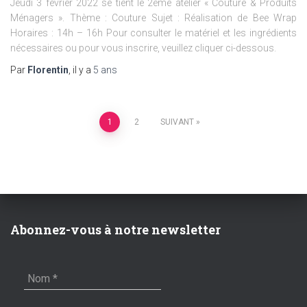
Jeudi 3 février 2022 se tient le 2ème atelier « Couture & Produits
Ménagers ». Thème : Couture Sujet : Réalisation de Bee Wrap
Horaires : 14h – 16h Pour consulter le matériel et les ingrédients
nécessaires ou pour vous inscrire, veuillez cliquer ci-dessous.
Par
Florentin
, il y a
5 ans
Pagination
1
2
SUIVANT
des
publications
Abonnez-vous à notre newsletter