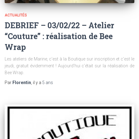
ACTUALITÉS
DEBRIEF – 03/02/22 – Atelier
“Couture” : réalisation de Bee
Wrap
Les ateliers de Marine, c’est à la Boutique sur inscription et c’est le
jeudi, gratuit évidemment ! Aujourd’hui c’était sur la réalisation de
Bee Wrap.
Par
Florentin
, il y a
5 ans