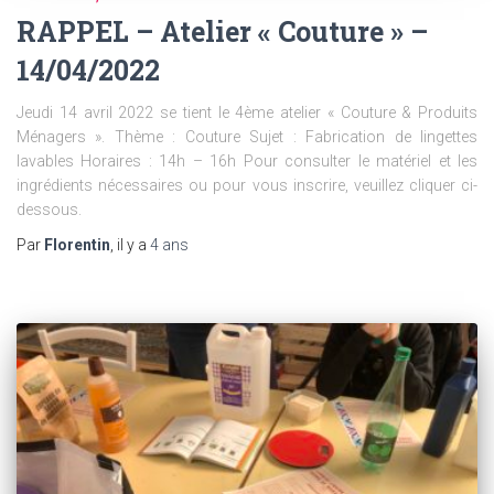
RAPPEL – Atelier « Couture » –
14/04/2022
Jeudi 14 avril 2022 se tient le 4ème atelier « Couture & Produits
Ménagers ». Thème : Couture Sujet : Fabrication de lingettes
lavables Horaires : 14h – 16h Pour consulter le matériel et les
ingrédients nécessaires ou pour vous inscrire, veuillez cliquer ci-
dessous.
Par
Florentin
, il y a
4 ans