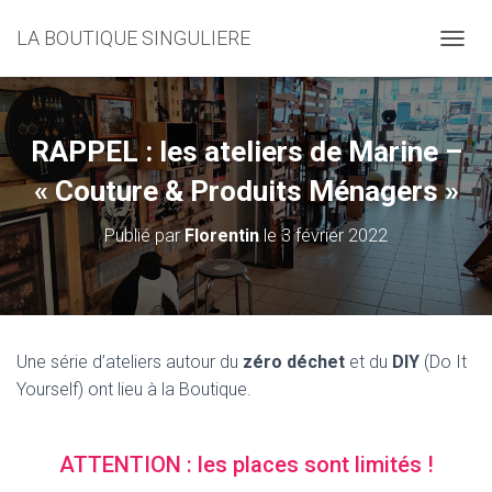
LA BOUTIQUE SINGULIERE
D
É
P
L
I
RAPPEL : les ateliers de Marine –
E
R
« Couture & Produits Ménagers »
L
A
Publié par
Florentin
le
3 février 2022
N
A
V
I
G
A
Une série d’ateliers autour du
zéro déchet
et du
DIY
(Do It
T
Yourself) ont lieu à la Boutique.
I
O
N
ATTENTION : les places sont limités !