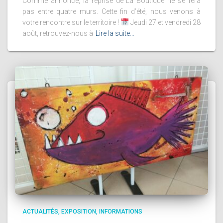
Comme annoncé, la reprise de La Boutique ne se fera
pas entre quatre murs. Cette fin d’été, nous venons à
votre rencontre sur le territoire !
Jeudi 27 et vendredi 28
août, retrouvez-nous à
Lire la suite…
ACTUALITÉS
EXPOSITION
INFORMATIONS