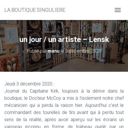
LA BOUTIQUE SINGULIERE
D
É
P
L
I
un jour / un artiste – Lensk
E
R
Publié par
manu
le
3 décembre 2020
L
A
N
A
V
I
Jeudi 3 décembre 2020 :
G
Journal du Capitaine Kirk, toujours à la dérive dans la
A
T
boutique, le Docteur McCoy a mis à l’isolement notre chef
I
mécanicien qui a perdu la raison hier. Aujourd’hui c’est le
O
commandant des tourelles de tirs avant qui à perdu tout
N
sens de la réalité, après avoir aperçu sur les écrans un
vaisseau inconnu en forme de traîneau guidé par un