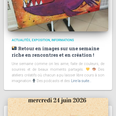
ACTUALITÉS
EXPOSITION
INFORMATIONS
Retour en images sur une semaine
riche en rencontres et en création !
Une semaine comme on les aime, faite de couleurs, de
sourires et de beaux moments partagés.
Des
ateliers créatifs où chacun a pu laisser libre cours à son
imagination.
Des podcasts et des
Lire la suite…