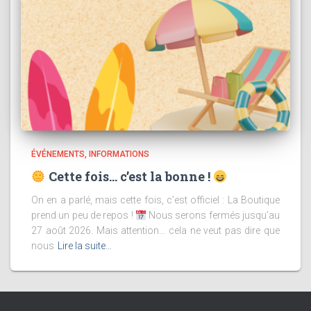
ÉVÉNEMENTS
INFORMATIONS
Cette fois… c’est la bonne !
On en a parlé, mais cette fois, c’est officiel : La Boutique
prend un peu de repos !
Nous serons fermés jusqu’au
27 août 2026. Mais attention… cela ne veut pas dire que
nous
Lire la suite…