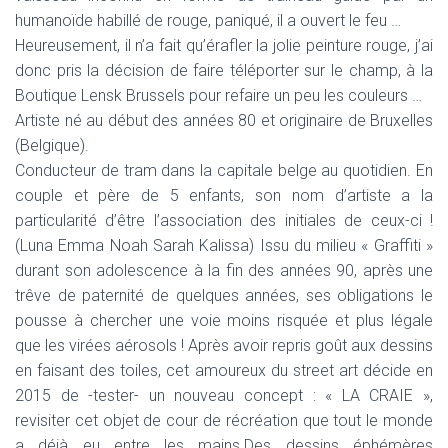
humanoïde habillé de rouge, paniqué, il a ouvert le feu …
Heureusement, il n’a fait qu’érafler la jolie peinture rouge, j’ai
donc pris la décision de faire téléporter sur le champ, à la
Boutique Lensk Brussels pour refaire un peu les couleurs …
Artiste né au début des années 80 et originaire de Bruxelles
(Belgique).
Conducteur de tram dans la capitale belge au quotidien. En
couple et père de 5 enfants, son nom d’artiste a la
particularité d’être l’association des initiales de ceux-ci !
(Luna Emma Noah Sarah Kalissa) Issu du milieu « Graffiti »
durant son adolescence à la fin des années 90, après une
trêve de paternité de quelques années, ses obligations le
pousse à chercher une voie moins risquée et plus légale
que les virées aérosols ! Après avoir repris goût aux dessins
en faisant des toiles, cet amoureux du street art décide en
2015 de -tester- un nouveau concept : « LA CRAIE »,
revisiter cet objet de cour de récréation que tout le monde
a déjà eu entre les mains.Des dessins éphémères