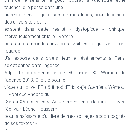
un sixième sens tel le goût, l’odorat, la vue, l’ouïe, et le
toucher, je le pense dans une
autres dimension, je le sors de mes tripes, pour dépeindre
des univers tels qu’ils
existent dans cette réalité « dystopique », onirique,
merveilleusement cruelle . Rendre
ces autres mondes invisibles visibles à qui veut bien
regarder.
J’ai exposé dans divers lieux et événements à Paris,
sélectionnée dans l’agence
Artpill franco-américaine de 30 under 30 Women de
l’agence 2013. Choisie pour le
visuel du nouvel EP ( 6 titres) d’Eric kaija Guerrier « Wêmout
– Poétique Rhéane du
IXè au XVIè siécles ». Actuellement en collaboration avec
l’écrivain Léonel Houssam
pour la naissance d’un livre de mes collages accompagnés
de ses textes : «