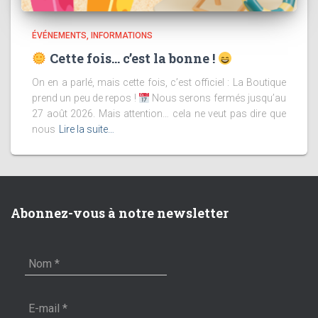
ÉVÉNEMENTS
INFORMATIONS
Cette fois… c’est la bonne !
On en a parlé, mais cette fois, c’est officiel : La Boutique
prend un peu de repos !
Nous serons fermés jusqu’au
27 août 2026. Mais attention… cela ne veut pas dire que
nous
Lire la suite…
Abonnez-vous à notre newsletter