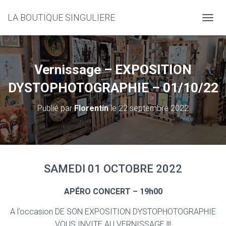
LA BOUTIQUE SINGULIERE
D
É
P
L
I
Vernissage – EXPOSITION
E
R
DYSTOPHOTOGRAPHIE – 01/10/22
L
A
Publié par
Florentin
le
22 septembre 2022
N
A
V
I
G
A
SAMEDI 01 OCTOBRE 2022
T
I
O
APÉRO CONCERT – 19h00
N
A l’occasion DE SON EXPOSITION DYSTOPHOTOGRAPHIE
VOUS INVITE AU VERNISSAGE !!!