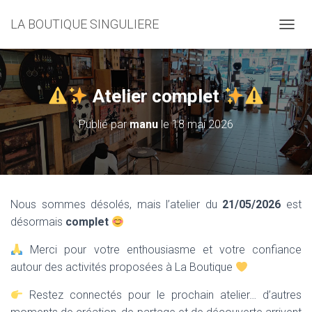
LA BOUTIQUE SINGULIERE
D
É
P
L
I
Atelier complet
E
R
Publié par
manu
le
18 mai 2026
L
A
N
A
V
I
Nous sommes désolés, mais l’atelier du
21/05/2026
est
G
désormais
complet
A
T
I
Merci pour votre enthousiasme et votre confiance
O
autour des activités proposées à La Boutique
N
Restez connectés pour le prochain atelier… d’autres