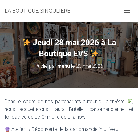
LA BOUTIQUE SINGULIERE
D
É
P
L
I
Jeudi 28 mai 2026 à La
E
R
Boutique EVS
L
A
Publié par
manu
le
23 mai 2026
N
A
V
I
G
A
Dans le cadre de nos partenariats autour du bien-être
,
T
nous accueillerons Laura Bréelle, cartomancienne et
I
O
fondatrice de Le Grimoire de Lhalhow.
N
Atelier : « Découverte de la cartomancie intuitive »