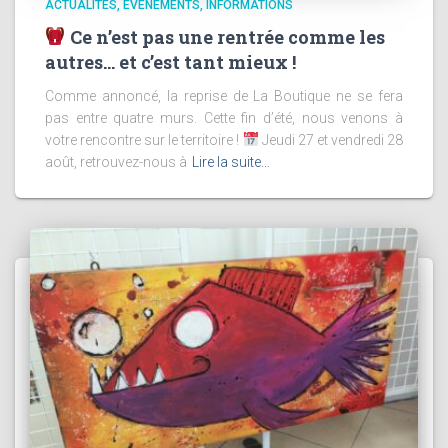
ACTUALITÉS
ÉVÉNEMENTS
INFORMATIONS
Ce n’est pas une rentrée comme les
autres… et c’est tant mieux !
Comme annoncé, la reprise de La Boutique ne se fera
pas entre quatre murs. Cette fin d’été, nous venons à
votre rencontre sur le territoire !
Jeudi 27 et vendredi 28
août, retrouvez-nous à
Lire la suite…