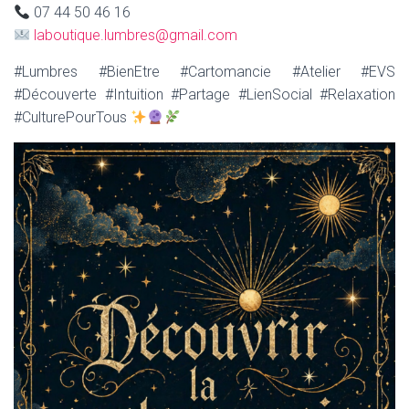
07 44 50 46 16
laboutique.lumbres@gmail.com
#Lumbres #BienEtre #Cartomancie #Atelier #EVS
#Découverte #Intuition #Partage #LienSocial #Relaxation
#CulturePourTous