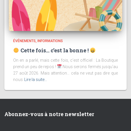
ÉVÉNEMENTS
INFORMATIONS
Cette fois… c’est la bonne !
On en a parlé, mais cette fois, c’est officiel : La Boutique
prend un peu de repos !
Nous serons fermés jusqu’au
27 août 2026. Mais attention… cela ne veut pas dire que
nous
Lire la suite…
Abonnez-vous à notre newsletter