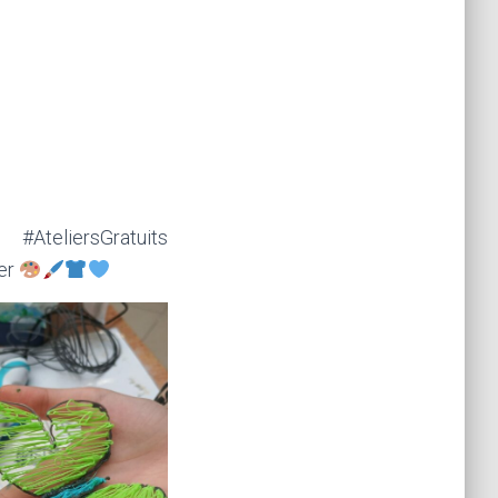
AteliersGratuits
éer