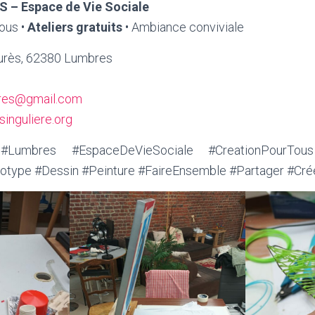
S – Espace de Vie Sociale
tous •
Ateliers gratuits
• Ambiance conviviale
urès, 62380 Lumbres
bres@gmail.com
inguliere.org
#Lumbres #EspaceDeVieSociale #CreationPourTous #
notype #Dessin #Peinture #FaireEnsemble #Partager #Cr