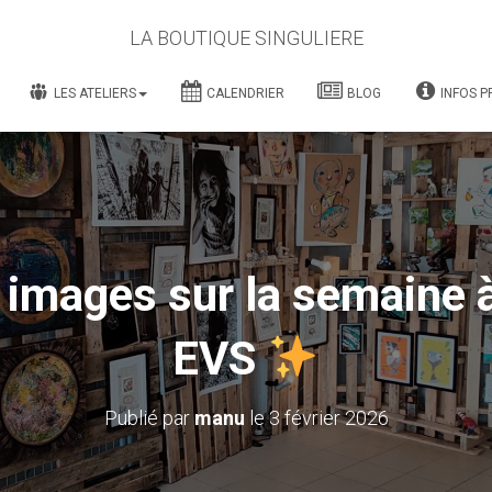
LA BOUTIQUE SINGULIERE
LES ATELIERS
CALENDRIER
BLOG
INFOS P
 images sur la semaine 
EVS
Publié par
manu
le
3 février 2026