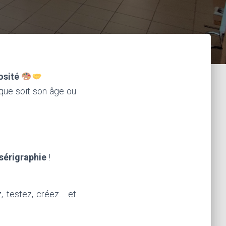
osité
 que soit son âge ou
sérigraphie
!
, testez, créez… et