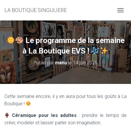
LA BOUTIQUE SINGULIERE
D
É
P
L
I
Le programme de la semaine
E
R
à La Boutique EVS !
L
A
Publié par
manu
le
14 juin 2026
N
A
V
I
G
A
Cette semaine encore, il y en aura pour tous les goûts à La
T
Boutique !
I
O
Céramique pour les adultes
: prendre le temps de
N
créer, modeler et laisser parler son imagination.