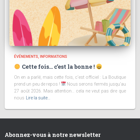
ÉVÉNEMENTS
INFORMATIONS
Cette fois… c’est la bonne !
On en a parlé, mais cette fois, c’est officiel : La Boutique
prend un peu de repos !
Nous serons fermés jusqu’au
27 août 2026. Mais attention… cela ne veut pas dire que
nous
Lire la suite…
Abonnez-vous à notre newsletter