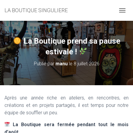
LA BOUTIQUE SINGULIERE
D
É
P
L
I
La Boutique prend sa pause
E
R
estivale !
L
A
Publié par
manu
le
8 juillet 2026
N
A
V
I
G
A
Après une année riche en ateliers, en rencontres, en
T
créations et en projets partagés, il est temps pour notre
I
O
équipe de souffler un peu.
N
La Boutique sera fermée pendant tout le mois
d’août.