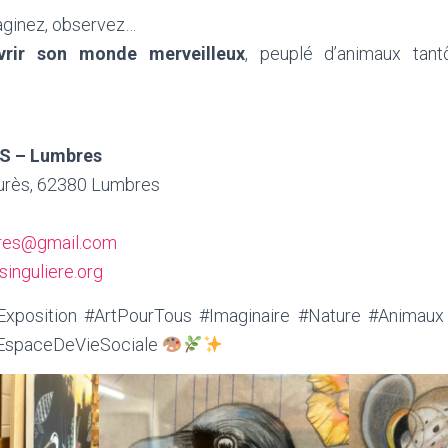
aginez, observez…
rir son monde merveilleux
, peuplé d’animaux tantô
VS – Lumbres
urès, 62380 Lumbres
bres@gmail.com
inguliere.org
xposition #ArtPourTous #Imaginaire #Nature #Animau
#EspaceDeVieSociale