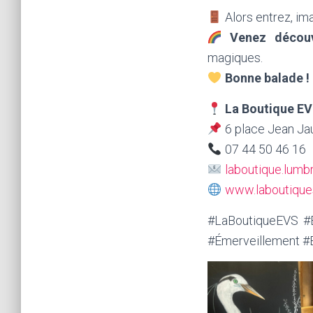
Alors entrez, im
Venez découv
magiques.
Bonne balade !
La Boutique E
6 place Jean Ja
07 44 50 46 16
laboutique.lum
www.laboutiques
#LaBoutiqueEVS #E
#Émerveillement 