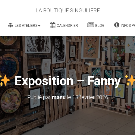
LA BOUTIQUE SINGULIERE
LES ATELIERS
CALENDRIER
BLOG
INFOS P
Exposition – Fanny
Publié par
manu
le
13 février 2026