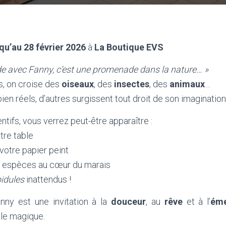
qu’au 28 février 2026
à
La Boutique EVS
 avec Fanny, c’est une promenade dans la nature… »
s, on croise des
oiseaux
, des
insectes
, des
animaux
…
ien réels, d’autres surgissent tout droit de son imaginatio
ntifs, vous verrez peut-être apparaître :
tre table
votre papier peint
 espèces au cœur du marais
idules
inattendus !
nny est une invitation à la
douceur
, au
rêve
et à l’
éme
 le magique.