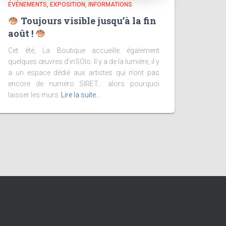
ÉVÉNEMENTS
EXPOSITION
INFORMATIONS
Toujours visible jusqu’à la fin
août !
Cet été, La Boutique accueille également
quelques œuvres d’inSOlo. Il y a de la lumière, il y
a un espace dédié aux artistes qui n’ont pas
encore de numéro SIRET… alors pourquoi
laisser les murs
Lire la suite…