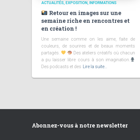
ACTUALITÉS
EXPOSITION
INFORMATIONS
Retour en images sur une
semaine riche en rencontres et
en création !
Une semaine comme on les aime, faite de
couleurs, de sourires et de beaux moments
partagés.
Des ateliers créatifs où chacun
a pu laisser libre cours à son imagination.
Des podcasts et des
Lire la suite…
Abonnez-vous à notre newsletter