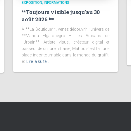
EXPOSITION
INFORMATIONS
**Toujours visible jusqu’au 30
août 2026 !**
À **La Boutique**, venez découvrir l’univers de
**Mahou Elgatonegro – Les Artisans de
l’Urbain**. Artiste visuel, créateur digital et
passeur de culture urbaine, Mahou s’est fait une
place incontournable dans le monde du graffiti
et
Lire la suite…