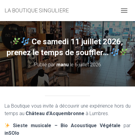
LA BOUTIQUE SINGULIERE
D
É
P
L
I
Ce samedi 11 juillet 2026,
E
R
prenez le temps de souffler…
L
A
Publié par
manu
le
6 juillet 2026
N
A
V
I
G
A
T
La Boutique vous invite à découvrir une expérience hors du
I
O
temps au
Château d’Acquembronne
à Lumbres.
N
Sieste musicale – Bio Acoustique Végétale
par
inSOlo