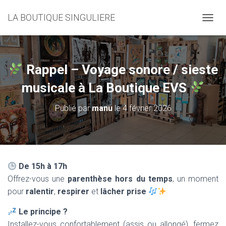
LA BOUTIQUE SINGULIERE
D
É
P
L
I
Rappel – Voyage sonore / sieste
E
R
musicale à La Boutique EVS
L
A
Publié par
manu
le
4 février 2026
N
A
V
I
G
A
De 15h à 17h
T
Offrez-vous une
parenthèse hors du temps
, un moment
I
O
pour
ralentir
,
respirer
et
lâcher prise
N
Le principe ?
Installez-vous confortablement (assis ou allongé), fermez