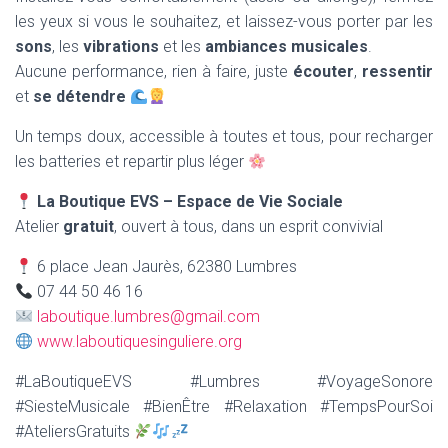
les yeux si vous le souhaitez, et laissez-vous porter par les
sons
, les
vibrations
et les
ambiances musicales
.
Aucune performance, rien à faire, juste
écouter
,
ressentir
et
se détendre
Un temps doux, accessible à toutes et tous, pour recharger
les batteries et repartir plus léger
La Boutique EVS – Espace de Vie Sociale
Atelier
gratuit
, ouvert à tous, dans un esprit convivial
6 place Jean Jaurès, 62380 Lumbres
07 44 50 46 16
laboutique.lumbres@gmail.com
www.laboutiquesinguliere.org
#LaBoutiqueEVS #Lumbres #VoyageSonore
#SiesteMusicale #BienÊtre #Relaxation #TempsPourSoi
#AteliersGratuits