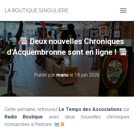
LA BOUTIQUE SINGULIERE
D
É
P
L
I
Deux nouvelles Chroniques
E
R
d’Acquembronne sont en ligne !
L
A
N
A
Publié par
manu
le
18 juin 2026
V
I
G
A
T
I
Cette semaine, retrouvez
Le Temps des Associations
sur
O
Radio Boutique
avec deux nouvelles chroniques
N
consacrées à l’histoire.