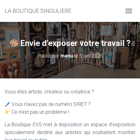
LA BOUTIQUE SINGULIERE
D
É
P
L
I
Envie d’exposer votre travail ?
E
R
Publié par
manu
le
5 juin 2026
L
A
N
A
V
I
Vous êtes artiste, créateur ou créatrice ?
G
A
Vous n’avez pas de numéro SIRET ?
T
I
Ce n’est pas un problème !
O
N
La Boutique EVS met à disposition un espace d’exposition
spécialement destiné aux artistes qui souhaitent montrer