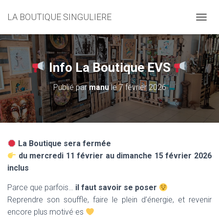
LA BOUTIQUE SINGULIERE
D
É
P
L
I
Info La Boutique EVS
E
R
Publié par
manu
le
7 février 2026
L
A
N
A
V
I
La Boutique sera fermée
G
du mercredi 11 février au dimanche 15 février 2026
A
T
inclus
I
O
Parce que parfois…
il faut savoir se poser
N
Reprendre son souffle, faire le plein d’énergie, et revenir
encore plus motivé·es